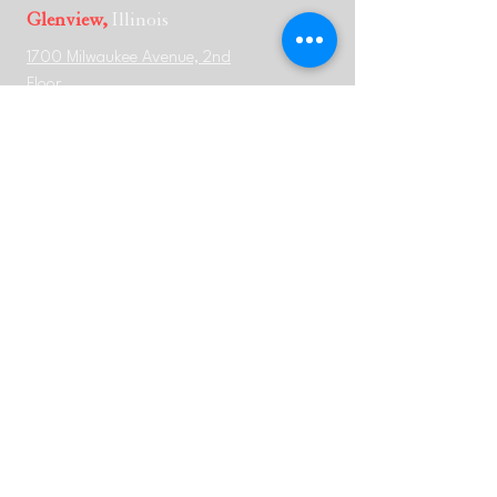
Glenview,
Illinois
1700 Milwaukee Avenue, 2nd
Floor
Glenview, IL, 60025
312-644-5979
New York,
New York
875 Third Avenue, 21st Floor,
New York, NY 10022
646-568-6065
Jersey City,
New Jersey
185 Hudson Street, Suite 2510,
Jersey City, NJ 07311
646-568-6065