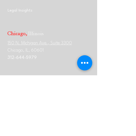
Legal Insights
Chicago,
Illinois
150 N. Michigan Ave., Suite 3300
Chicago, IL, 60601
312-644-5979
Glenview,
Illinois
1700 Milwaukee Avenue, 2nd
Floor
Glenview, IL, 60025
312-644-5979
New York,
New York