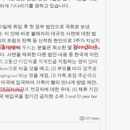
Core Values
Real Estate
긋하게 기다리기를 권하고 있습니다.
Attorneys
Estate Law
20일에 취임 후 첫 정부 법안으로 국회로 보낸 
명칭입니다. 이 안에 바로 불체자의 대규모 사면에 대한 법
원의 트럼프 탄핵 등 산적한 현안으로 3주가 지났지
Chicago,
Illinois
New York,
New York
을 염두에 두시는 분들은 최소한 몇 달이 걸리는 
다. 사면을 제외한 다른 법안 내용 중 한국계 이민
150 N. Michigan Ave., Suite 3300
875 Third Avenue, 21st Floor,
) 그동안 이민자를 외계인을 지칭하는 영어 단어 
Chicago, IL, 60601
New York, NY 10022
itizen으로 바꿀 것을 예고, (2) 부모를 따라 영주권
312-644-5979
646-568-6065
ing out 하는 것을 개정, (3) 가족 초청 후순위의 
미국에 입국하여 가족이 빨리 만나게 방법 제안, 
Glenview,
Illinois
5) STEM 이공계 전공자에 대한 우대, (6) 체류 기간 
입국을 장기간 금지한 소위 3 and 10 year bar
.
1700 Milwaukee Avenue, 2nd Floor
Glenview, IL, 60025
312-644-5979
33 Views