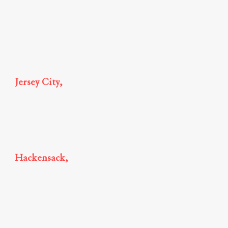
Legal Insights
Jersey City,
New Jersey
185 Hudson Street, Suite 2510,
Jersey City, NJ 07311
646-568-6065
Hackensack,
New Jersey
21 Main Street Court Plaza South,
Suite 305,
Hackensack, NJ
646-568-6065