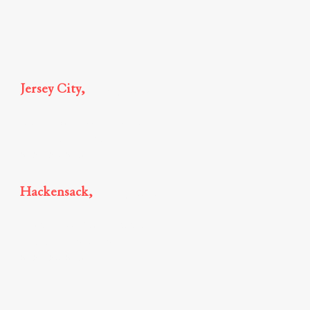
Jersey City,
New Jersey
185 Hudson Street, Suite 2510,
Jersey City, NJ 07311
646-568-6065
Hackensack,
New Jersey
21 Main Street Court Plaza South,
Suite 305,
Hackensack, NJ
646-568-6065