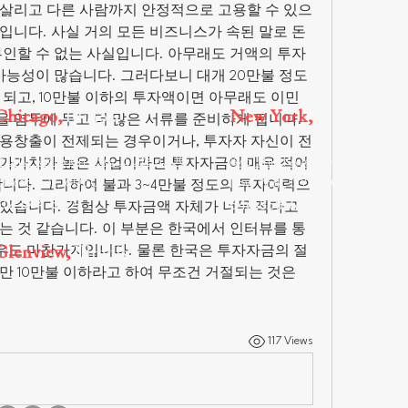
살리고 다른 사람까지 안정적으로 고용할 수 있으
Attorneys
Estate Law
니다. 사실 거의 모든 비즈니스가 속된 말로 돈 
부인할 수 없는 사실입니다. 아무래도 거액의 투자
 가능성이 많습니다. 그러다보니 대개 20만불 정도
 되고, 10만불 이하의 투자액이면 아무래도 이민
Chicago,
Illinois
New York,
New York
 염두에 두고 더 많은 서류를 준비하게 됩니다. 
용창출이 전제되는 경우이거나, 투자자 자신이 전
150 N. Michigan Ave., Suite 3300
875 Third Avenue, 21st Floor,
부가가치가 높은 사업이라면 투자자금이 매우 적어
Chicago, IL, 60601
New York, NY 10022
합니다. 그리하여 불과 3~4만불 정도의 투자여력으
312-644-5979
646-568-6065
있습니다. 경험상 투자금액 자체가 너무 적다고 
는 것 같습니다. 이 부분은 한국에서 인터뷰를 통
Glenview,
Illinois
 경우도 마찬가지입니다. 물론 한국은 투자자금의 절
 10만불 이하라고 하여 무조건 거절되는 것은 
1700 Milwaukee Avenue, 2nd Floor
Glenview, IL, 60025
312-644-5979
117 Views