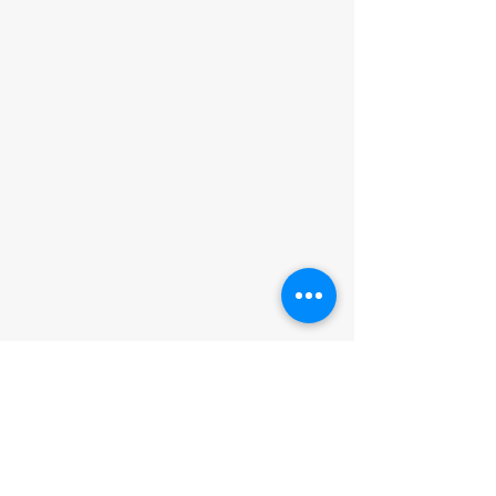
Home
Greetings
Core Values
Attorneys
Business Law
Immigration
Real Estate
Estate Law
Mirae Global Partner
Mirae News